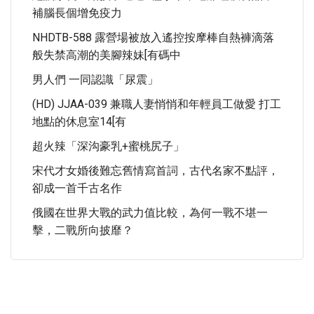
補腦長個增免疫力
NHDTB-588 露營場被放入遙控按摩棒自熱褲滴落
般失禁高潮的美腳辣妹[有碼中
男人們 一同認識「尿震」
(HD) JJAA-039 兼職人妻悄悄和年輕員工做愛 打工
地點的休息室14[有
超火辣「深沟豪乳+蜜桃尻子」
宋代才女婚後難忘舊情寫首詞，古代名家不點評，
卻成一首千古名作
俄國在世界大戰的武力值比較，為何一戰不堪一
擊，二戰所向披靡？