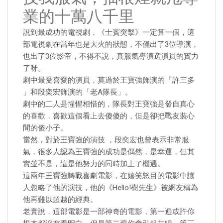
業的十萬八千里
說到最成功的電視劇，《士賓突擊》一定算一個，這
部電視劇在當年也是大火的狀態，不僅出了3位導演，
也出了3位影帝，不得不說，真服氣導演選演員的實力
了呀。
劇中最受喜愛的演員，莫過於王寶強飾演的「許三多
」和段奕宏飾演的「老A隊長」。
劇中的二人是惺惺相惜的，隊長對王寶強是發自真心
的喜歡，喜歡這個看上去傻傻的，但是卻把戰友裝心
間的傻小子。
當然，對於王寶強的演技 ，段奕宏也曾表示非常服
氣，很多人認為王寶強的成功是偶然，是幸運，但其
實並不是，這是他努力的同時加上了機遇。
這兩年王寶強轉戰喜劇電影，在嬉笑怒目的電影中讓
人忽略了他的演技，他的《Hello!樹先生》被網友稱為
他再難以超越的經典。
老實說，這部電影是一部神奇的電影，第一遍或許你