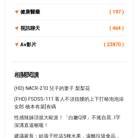
健康醫藥
( 197 )
視訊聊天
( 464 )
Av影片
( 23870 )
相關閱讀
(HD) NACR-210 兒子的妻子 梨梨花
(FHD) FSDSS-111 客人不須扭腰的上下打樁泡泡浴
女郎 橋本有菜[有碼
性感辣姊頂規大歐派！「白嫩Q彈」不搖自晃...I字
深溝直逼喉嚨！
建議家長：給孩子吃這5種水果，遠離垃圾食品，