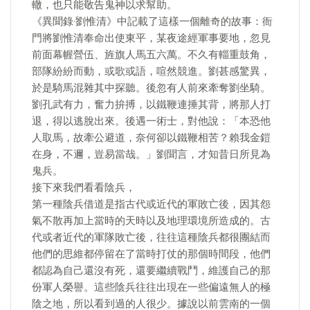
轍，也只能敬告鬼神以求幫助。
《異聞錄·劉惟清》中記載了這樣一個離奇的故事：衙
門將劉惟清奉命出使東平，某夜途經軍事要地，忽見
前面幕幄營伍、旌旗人馬五六萬。不久有輜重鼓角，
部隊紛紛而動，或歌或語，喧然競進。劉甚感驚異，
於是騎馬混雜其中探聽。後忽有人前來牽奪劉坐騎。
劉孔武有力，奮力拚搏，以鐵鞭連捶其背，將那人打
退，得以逃脫出來。後遇一術士，對他說：「本恐他
人取馬，故牽公避道，奈何卻以鐵鞭相苦？賴我金鎧
在身，不邇，豈易當哉。」劉聞言，才知昔日所見為
鬼兵。
接下來我們看看陰兵，
第一種陰兵借道是指古代或近代的軍敗亡後，因其怨
氣不散再加上當時的天時以及地理環境所造成的。古
代或者近代的軍隊敗亡後，往往這種陰兵都很團結而
他們的思維都停留在了當時打仗的那個時間段，他們
都認為自己還沒有死，還要繼續戰鬥，維護自己的那
份軍人榮譽。這些陰兵往往出現在一些偏遠無人的極
陰之地，所以看到過的人很少。據說以前雲南的一個