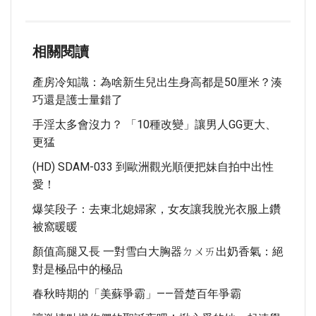
相關閱讀
產房冷知識：為啥新生兒出生身高都是50厘米？湊
巧還是護士量錯了
手淫太多會沒力？ 「10種改變」讓男人GG更大、
更猛
(HD) SDAM-033 到歐洲觀光順便把妹自拍中出性
愛！
爆笑段子：去東北媳婦家，女友讓我脫光衣服上鑽
被窩暖暖
顏值高腿又長 一對雪白大胸器ㄉㄨㄞ出奶香氣：絕
對是極品中的極品
春秋時期的「美蘇爭霸」——晉楚百年爭霸