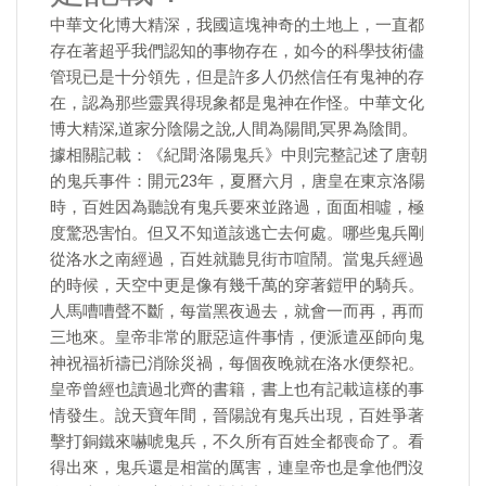
中華文化博大精深，我國這塊神奇的土地上，一直都
存在著超乎我們認知的事物存在，如今的科學技術儘
管現已是十分領先，但是許多人仍然信任有鬼神的存
在，認為那些靈異得現象都是鬼神在作怪。中華文化
博大精深,道家分陰陽之說,人間為陽間,冥界為陰間。
據相關記載：《紀聞·洛陽鬼兵》中則完整記述了唐朝
的鬼兵事件：開元23年，夏曆六月，唐皇在東京洛陽
時，百姓因為聽說有鬼兵要來並路過，面面相噓，極
度驚恐害怕。但又不知道該逃亡去何處。哪些鬼兵剛
從洛水之南經過，百姓就聽見街市喧鬧。當鬼兵經過
的時候，天空中更是像有幾千萬的穿著鎧甲的騎兵。
人馬嘈嘈聲不斷，每當黑夜過去，就會一而再，再而
三地來。皇帝非常的厭惡這件事情，便派遣巫師向鬼
神祝福祈禱已消除災禍，每個夜晚就在洛水便祭祀。
皇帝曾經也讀過北齊的書籍，書上也有記載這樣的事
情發生。說天寶年間，晉陽說有鬼兵出現，百姓爭著
擊打銅鐵來嚇唬鬼兵，不久所有百姓全都喪命了。看
得出來，鬼兵還是相當的厲害，連皇帝也是拿他們沒