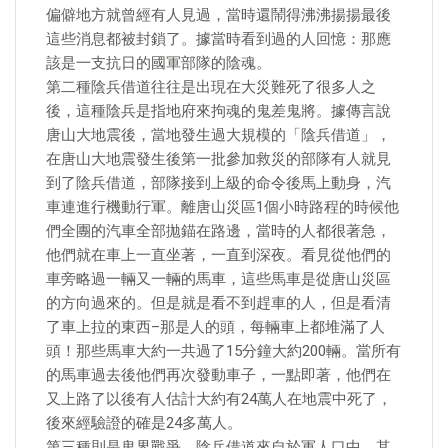
偏僻地方就曾經有人見過，當時還鬧得沸沸揚揚最後
這些消息都被封鎖了。據當時看到過的人回憶：那應
該是一支抗日的國軍部隊的陰魂。
第二種陰兵借道往往是出現在大災難死了很多人之
後，這種陰兵是指地府來拘魂的鬼差鬼將。據傳言說
唐山大地震後，當地發生過大規模的「陰兵借道」，
在唐山大地震發生後第一批參加救災的部隊有人就見
到了陰兵借道，部隊接到上級的命令後馬上動身，汽
車連進行機動行軍。離唐山災區1個小時路程的時候他
們全團的汽車全部拋錨在路邊，當時的人都很著急，
他們就在車上一直坐著，一直到深夜。看見從他們的
車旁略過一輛又一輛的馬車，這些馬車是從唐山災區
的方向過來的。但是就是看不到趕車的人，但是看清
了車上拉的東西–那是人的頭，每輛車上都堆滿了人
頭！那些馬車大約一共過了15分鐘大約200輛。當所有
的馬車過去後他們再次發動車子，一點即著，他們在
又上路了以後有人估計大約有24萬人在地震中死了，
後來經驗證的確是24多萬人。
第三種則是鬼界戰爭。陰兵借道來自於軍人口中。其