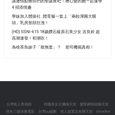
讓激情點燃你們的聖誕夜吧！揪心愛的她一起速學
4 招添情趣
學妹加入體操社...體育服一套上「兩粒渾圓大饅
頭」乳房形狀狂洩！
(HD) SSNI-615 18歲鑽石級原石美少女 吉良鈴 超
高潮連發！初潮吹！
為啥茶魚妹子「敢無套」？ 老司機揭真相！
台灣真人秀視頻
.
.
韓國美女主播聊天室
愛幫網視頻聊天室
情色三級快播電影
台灣uu破解
情人寂寞交友聊天室
showlive