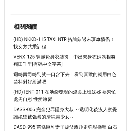
相關閱讀
(HD) NKKD-115 TAXI NTR 搭訕錯過末班車情侶！
找女方共乘計程
VENX-125 豐滿緊身衣裝扮！中出緊身衣媽媽相姦
翔田千里[有碼中文字幕]
迴轉壽司轉到就一口含下去！看到喜歡的就用白色
醬料射好射滿吧
(HD) IENF-011 在池袋發現的溫柔上班姊姊 要幫忙
處男自慰 性愛練習
DASS-006 完全犯罪隱身大叔 ～透明化後沒人察覺
誰絶望被強暴的清純美少女～
DASD-995 苗條巨乳妻子被父親睡走強壓播種 白石