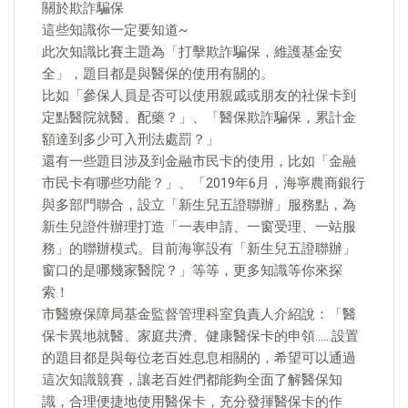
關於欺詐騙保
這些知識你一定要知道~
此次知識比賽主題為「打擊欺詐騙保，維護基金安
全」，題目都是與醫保的使用有關的。
比如「參保人員是否可以使用親戚或朋友的社保卡到
定點醫院就醫、配藥？」、「醫保欺詐騙保，累計金
額達到多少可入刑法處罰？」
還有一些題目涉及到金融市民卡的使用，比如「金融
市民卡有哪些功能？」、「2019年6月，海寧農商銀行
與多部門聯合，設立「新生兒五證聯辦」服務點，為
新生兒證件辦理打造「一表申請、一窗受理、一站服
務」的聯辦模式。目前海寧設有「新生兒五證聯辦」
窗口的是哪幾家醫院？」等等，更多知識等你來探
索！
市醫療保障局基金監督管理科室負責人介紹說：「醫
保卡異地就醫、家庭共濟、健康醫保卡的申領……設置
的題目都是與每位老百姓息息相關的，希望可以通過
這次知識競賽，讓老百姓們都能夠全面了解醫保知
識，合理便捷地使用醫保卡，充分發揮醫保卡的作