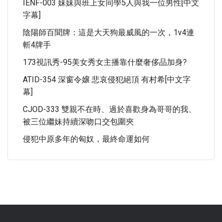
IENF-003 妹妹與班上女同學5人與我一位男性[中文
字幕]
陰陽師百聞牌：這是大天狗最威風的一次，1v4連
斬4牌手
173視訊秀-95美女秀女主播靠什麼奢侈品加身?
ATID-354 深窗令嬢 悲哀侵犯絕頂 有村希[中文字
幕]
CJOD-333 雙親不在時、過於喜歡身為哥哥的我、
被三位繼妹持續深吻口交包圍夾
侵犯中原多年的匈奴，最終命運如何