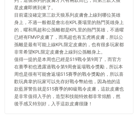
列，這個系列的皮膚才只有兩款而已，而第三款天狼
星皮膚即將到來了。
目前還沒確定第三款天狼系列皮膚會上線到哪位英雄
身上，不過一般都是會出在KPL賽場里的熱門英雄身上
的，曜和馬超和公孫離都是KPL里的熱門英雄，不過曜
已經有FMVP皮膚了，而馬超也有五虎將皮膚，所以公
孫離是最有可能上線KPL限定皮膚的，也有很多玩家都
非常希望KPL限定皮膚會上線到公孫離身上。
值得一提的是本周也已經是S19戰令第9周了，而官方
在賽季初也透露過戰令第9周會返場戰令獎勵，所以本
周也是很有可能會返場S15賽季的戰令獎勵的，所以喜
歡玩典韋的玩家可以先存好戰令幣給他，因為他的這
款藍屏警告就是S15賽季的80級戰令皮膚，這款皮膚也
是非常值得入手的，造型和技能特效都非常炫酷，然
後手感又特別好，入手這款皮膚很賺！