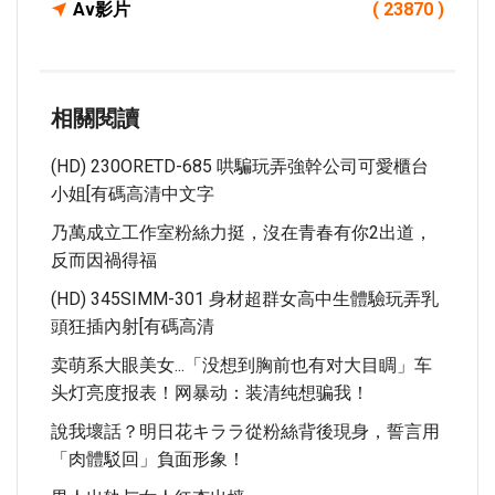
Av影片
( 23870 )
相關閱讀
(HD) 230ORETD-685 哄騙玩弄強幹公司可愛櫃台
小姐[有碼高清中文字
乃萬成立工作室粉絲力挺，沒在青春有你2出道，
反而因禍得福
(HD) 345SIMM-301 身材超群女高中生體驗玩弄乳
頭狂插內射[有碼高清
卖萌系大眼美女...「没想到胸前也有对大目睭」车
头灯亮度报表！网暴动：装清纯想骗我！
說我壞話？明日花キララ從粉絲背後現身，誓言用
「肉體駁回」負面形象！