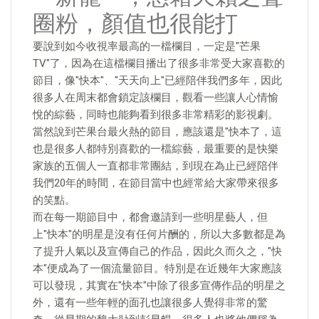
圈粉，顏值也很能打
要說到如今收視率最高的一檔欄目，一定是"芒果
TV"了，因為在這檔欄目播出了很多非常受大家喜歡的
節目，像"快本"、"天天向上"已經陪伴我們多年，因此
很多人在周末都會鎖定該欄目，觀看一些讓人心情愉
悅的綜藝，同時也能夠看到很多非常精彩的影視劇。
當然說到芒果台最火熱的節目，應該還是"快本了，這
也是很多人都特別喜歡的一檔綜藝，最重要的是快樂
家族的五個人一直都非常團結，到現在為止已經陪伴
我們20年的時間，在節目當中也經常給大家帶來很多
的笑點。
而在每一期節目中，都會邀請到一些明星藝人，但
上"快本"的明星是沒有任何片酬的，所以大多數都是為
了提升人氣以及宣傳自己的作品，因此久而久之，"快
本"便成為了一個流量節目。特別是在近幾年大家應該
可以發現，其實在"快本"中除了很多宣傳作品的明星之
外，還有一些年輕的面孔也讓很多人覺得非常的驚