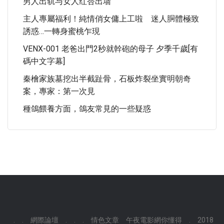
男人出轨与女人红杏出墙
主人專屬福利！純情俏女傭上工啦 迷人胴體極致
誘惑…一轉身蜜桃乍現
VENX-001 老爸出門2秒就幹砲的母子 夕季千歲[有
碼中文字幕]
秦檜家族墓挖出半截趾骨，石板炸裂坐實明朝奇
案，專家：第一次見
種鴿餵養方面，鴿友常見的一些疑惑
.
.
網際論壇
.
.
.
情色文章
午夜電影網你懂得
.
2018