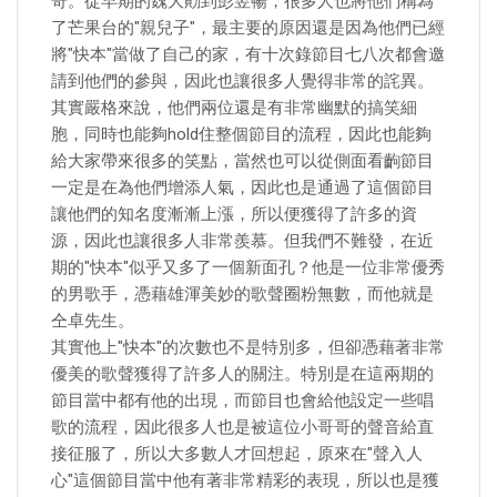
奇。從早期的魏大勛到彭昱暢，很多人也將他們稱為
了芒果台的"親兒子"，最主要的原因還是因為他們已經
將"快本"當做了自己的家，有十次錄節目七八次都會邀
請到他們的參與，因此也讓很多人覺得非常的詫異。
其實嚴格來說，他們兩位還是有非常幽默的搞笑細
胞，同時也能夠hold住整個節目的流程，因此也能夠
給大家帶來很多的笑點，當然也可以從側面看齣節目
一定是在為他們增添人氣，因此也是通過了這個節目
讓他們的知名度漸漸上漲，所以便獲得了許多的資
源，因此也讓很多人非常羨慕。但我們不難發，在近
期的"快本"似乎又多了一個新面孔？他是一位非常優秀
的男歌手，憑藉雄渾美妙的歌聲圈粉無數，而他就是
仝卓先生。
其實他上"快本"的次數也不是特別多，但卻憑藉著非常
優美的歌聲獲得了許多人的關注。特別是在這兩期的
節目當中都有他的出現，而節目也會給他設定一些唱
歌的流程，因此很多人也是被這位小哥哥的聲音給直
接征服了，所以大多數人才回想起，原來在"聲入人
心"這個節目當中他有著非常精彩的表現，所以也是獲