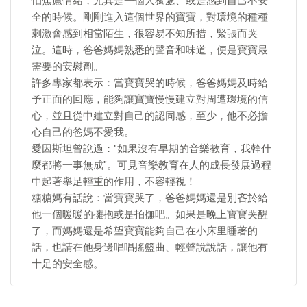
怕焦慮情緒，尤其是一個人獨處、或是感到自己不安
全的時候。剛剛進入這個世界的寶寶，對環境的種種
刺激會感到相當陌生，很容易不知所措，緊張而哭
泣。這時，爸爸媽媽熟悉的聲音和味道，便是寶寶最
需要的安慰劑。
許多專家都表示：當寶寶哭的時候，爸爸媽媽及時給
予正面的回應，能夠讓寶寶慢慢建立對周遭環境的信
心，並且從中建立對自己的認同感，至少，他不必擔
心自己的爸媽不愛我。
愛因斯坦曾說過："如果沒有早期的音樂教育，我幹什
麼都將一事無成"。可見音樂教育在人的成長發展過程
中起著舉足輕重的作用，不容輕視！
糖糖媽有話說：當寶寶哭了，爸爸媽媽還是別吝於給
他一個暖暖的擁抱或是拍撫吧。如果是晚上寶寶哭醒
了，而媽媽還是希望寶寶能夠自己在小床里睡著的
話，也請在他身邊唱唱搖籃曲、輕聲說說話，讓他有
十足的安全感。