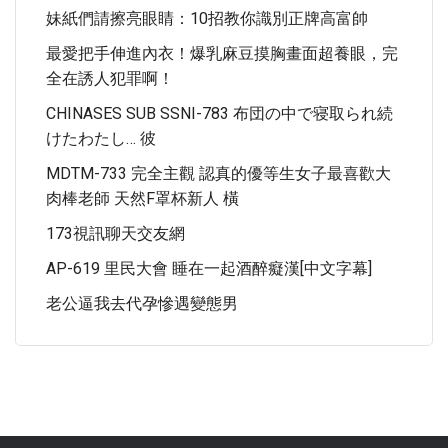
妹紙們請擦亮眼睛：10招教你識別正牌高富帥
最愛把手伸進內衣！爆乳麻豆摸胸畫面超養眼，完
全在誘人犯罪啊！
CHINASES SUB SSNI-783 布団の中で寝取られ続
けたわたし… 彼
MDTM-733 完全主觀 認真的優等生女子最喜歡大
肉棒老師 天然F罩杯新人 橫
173視訊聊天交友網
AP-619 里民大會 睡在一起酒醉癡漢[中文字幕]
老公逼我去代孕慘遇變態男