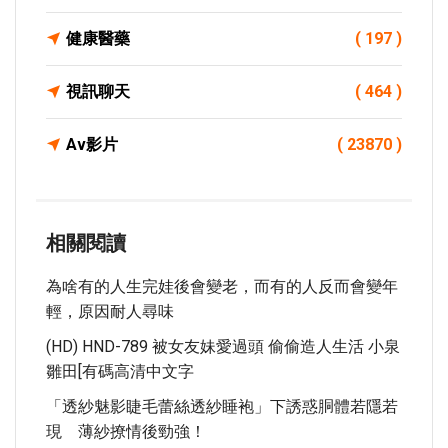
健康醫藥
( 197 )
視訊聊天
( 464 )
Av影片
( 23870 )
相關閱讀
為啥有的人生完娃後會變老，而有的人反而會變年
輕，原因耐人尋味
(HD) HND-789 被女友妹愛過頭 偷偷造人生活 小泉
雛田[有碼高清中文字
「透紗魅影睫毛蕾絲透紗睡袍」下誘惑胴體若隱若
現 薄紗撩情後勁強！