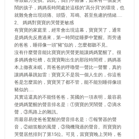
導致聽力受損。因此，我們不難像，如果有一個愛哭
鬧的孩子，媽媽長時間處於這樣的"高分貝"的環境，也
就難免會出現頭痛、頭昏、耳鳴、甚至焦慮的情緒……
2、 媽媽對寶寶的哭聲更敏感
有寶寶的家庭里，經常會出現這幕，寶寶哭了，通常
是媽媽先反應過來，第一時間從睡夢中驚醒。而旁邊
的爸爸，睡得像一頭"豬"似的，怎麼都聽不見。
沒有什麼聲音能比寶寶的哭聲更能讓媽媽驚醒了。很
多媽媽會吐槽，在寶寶剛出生的那段時間裡，媽媽基
本上徹夜未眠，而爸爸的呼嚕聲一聲比一聲響，真的
讓媽媽暴跳如雷：寶寶又不是我一個人生的，你這爸
爸是怎麼當的，寶寶哭了都不管，能不能別睡得像頭
豬似的……
其實這還真的不能怪爸爸，英國的一項表明，最容易
使媽媽驚醒的聲音排名是：①寶寶的哭鬧聲，②滴水
聲，③馬路上的雜訊。
而最容易使爸爸驚醒的聲音排名是：①報警器的聲
音，②細笛般的風聲，③飛機飛過的聲音。而寶寶的
哭聲居然排到了第15位。可見，當寶寶晚上哭時，爸