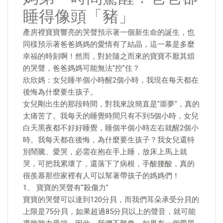
睡得像頭「豬」
產房裡寶寶響亮的哭聲預示著一個新生命的誕生，也
同樣預示著爸爸媽媽的愛情有了結晶，這一幕是多麼
幸福的時刻啊！然而，對於隨之而來的寶寶不厭其煩
的哭聲，爸爸媽媽可能無法"控"住？
欣欣媽：女兒睡半個小時醒2個小時，我現在每天都在
後悔為什麼要生孩子。
女兒剛出生的那段時間，對我來說簡直是"噩夢"，真的
太痛苦了。我每天的睡覺時間只有不到5個小時，女兒
白天黑夜都不好好睡覺，睡個半個小時左右就醒2個小
時。我每天都在後悔，為什麼要生孩子？我女兒還特
別鬧騰、愛哭，必需在抱在手上睡，放床上馬上就
哭，可把我累壞了，還落下了病根，手酸腰酸，真的
很羨慕那些家裡有人可以幫著帶孩子的媽媽們！
1、 寶寶的哭聲有"殺傷力"
寶寶的哭聲可以達到120分貝，而我們耳朵承受分貝的
上限是75分貝，如果超過85分貝以上的聲音，就可能