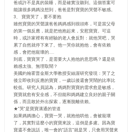
爸或許不是真的裝睡，而是確實沒聽到。這個答案可
能讓很多媽媽沒想到，爸爸是對寶寶的哭聲不敏感。
3、 寶寶哭了，要不要抱
雖然寶寶的哭聲讓爸爸媽媽感到很頭疼，可是當父母
的第一個反應，就是把他抱起來，安慰寶寶。可這
時，或許家裡有有經驗的老人會反對：就他哭吧，哭
累了自然就停下來了。他一哭你就抱他，會有依賴
感，會把他寵壞的……
到底，寶寶哭了，是需要大人抱他的意思嗎？還是依
賴感太強、無理取鬧？
美國約翰霍普金斯大學教授安絲渥研究發現：哭了之
後立即收到反應的寶寶，一歲以後還會哭鬧的比率比
較低。研究人員認為，媽媽對寶寶的需求愈是敏感，
寶寶就愈有安全感，不但能和媽媽建立良好的親子關
係，而且敢於外出探索，逐漸脫離依賴。
★"哭"是寶寶溝通的管道
如果媽媽擔心，寶寶一哭，就抱他哄他，會被寵壞
了，其實對這麼小的寶寶來說，這倒是多慮。因為寶
寶還不會說話，唯一會的"語言"就是哭，只會用哭聲來