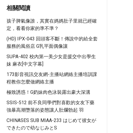
相關閱讀
孩子脾氣像誰，其實在媽媽肚子里就已經確
定，看看你家的準不準？
(HD) IPX-043 回頭客不斷！傳說中的給全套
服務的風俗店 G乳平面偶像讓
SUPA-402 校內第一美少女是援交中出學生
妹 麻衣[中文字幕]
173影音視訊交友網-主播站網絡主播培訓課
程教你怎麼做網絡主播
極致誘惑！G奶妹肉色泳裝露出豪大深溝
SSIS-512 前不良同學們對喜歡的女友下藥
強暴高潮墮落的姿態讓人肚爛勃起 羽
CHINASES SUB MIAA-233 はじめて彼女が
できたので幼なじみとS