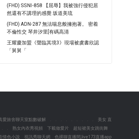
(FHD) SSNI-858 【屈辱】我被強行侵犯居
然還有不講理的感覺 坂道美琉
(FHD) ADN-287 無法喘息般擁抱著。 密着
不倫性交 琴井汐里[有碼高清
王耀慶加盟《聲臨其境3》現場被虞書欣認
「舅舅「
真愛旅舍聊天室點數破解
.
.
.
.
.
.
.
.
.
美女 直
.
.
熟女內衣秀視頻
下載做愛片
超短裙美女跳街舞
搜性情色小說
視訊秀聊天網
色裸聊直播間,live173直播app