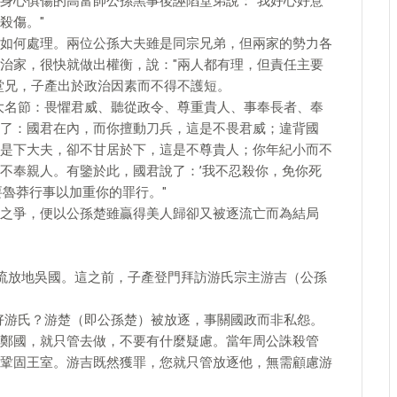
身心俱傷的高富帥公孫黑事後誣陷堂弟說："我好心好意
殺傷。"
如何處理。兩位公孫大夫雖是同宗兄弟，但兩家的勢力各
治家，很快就做出權衡，說："兩人都有理，但責任主要
堂兄，子產出於政治因素而不得不護短。
大名節：畏懼君威、聽從政令、尊重貴人、事奉長者、奉
了：國君在內，而你擅動刀兵，這是不畏君威；違背國
是下大夫，卻不甘居於下，這是不尊貴人；你年紀小而不
不奉親人。有鑒於此，國君說了：’我不忍殺你，免你死
要魯莽行事以加重你的罪行。"
之爭，便以公孫楚雖贏得美人歸卻又被逐流亡而為結局
的流放地吳國。這之前，子產登門拜訪游氏宗主游吉（公孫
好游氏？游楚（即公孫楚）被放逐，事關國政而非私怨。
鄭國，就只管去做，不要有什麼疑慮。當年周公誅殺管
鞏固王室。游吉既然獲罪，您就只管放逐他，無需顧慮游