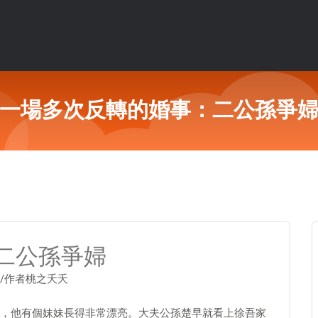
一場多次反轉的婚事：二公孫爭
二公孫爭婦
/作者桃之夭夭
，他有個妹妹長得非常漂亮。大夫公孫楚早就看上徐吾家