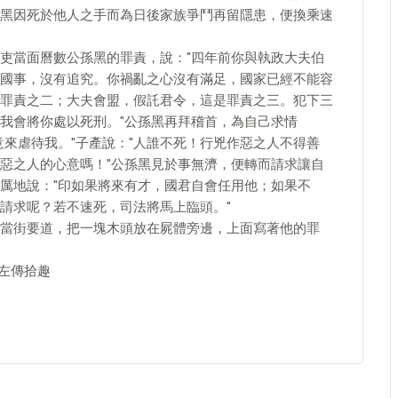
黑因死於他人之手而為日後家族爭鬥再留隱患，便換乘速
吏當面曆數公孫黑的罪責，說："四年前你與執政大夫伯
國事，沒有追究。你禍亂之心沒有滿足，國家已經不能容
罪責之二；大夫會盟，假託君令，這是罪責之三。犯下三
我會將你處以死刑。"公孫黑再拜稽首，為自己求情
意來虐待我。"子產說："人誰不死！行兇作惡之人不得善
惡之人的心意嗎！"公孫黑見於事無濟，便轉而請求讓自
厲地說："印如果將來有才，國君自會任用他；如果不
請求呢？若不速死，司法將馬上臨頭。"
當街要道，把一塊木頭放在屍體旁邊，上面寫著他的罪
 左傳拾趣