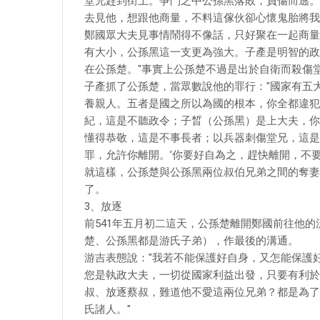
堂兄趕到街上。爭鬥之中公孫黑落敗，負傷而逃。
去見他，想跟他商量，不料這傢伙卻心懷鬼胎將我
鄭國眾大夫見事情鬧得不像話，只好聚在一起商量
有大小，公孫黑這一支更為強大。子產是明智的政
在公孫楚。"事實上公孫楚不過是出於自衛而殺傷
子產抓了公孫楚，當眾數說他的罪行："國家有五
養親人。五者是國之所以為國的根本，你全都違犯
紀，這是不聽政令；子晳（公孫黑）是上大夫，你
懂得恭敬，這是不事長者；以兵器刺傷堂兄，這是
罪，允許你離開。’你要好自為之，趕快離開，不
就這樣，公孫楚與公孫黑兩位叔伯兄弟之間的奪妻
了。
3、放逐
前541年五月初二這天，公孫楚離開鄭國前往他
楚、公孫黑都是游氏子弟），作最後的溝通。
游吉表態說："我若不能保護好自身，又怎能保護
您是執政大夫，一切從國家利益出發，只要有利於
叔、放逐蔡叔，難道他不愛這兩位兄弟？都是為了
氏諸人。"