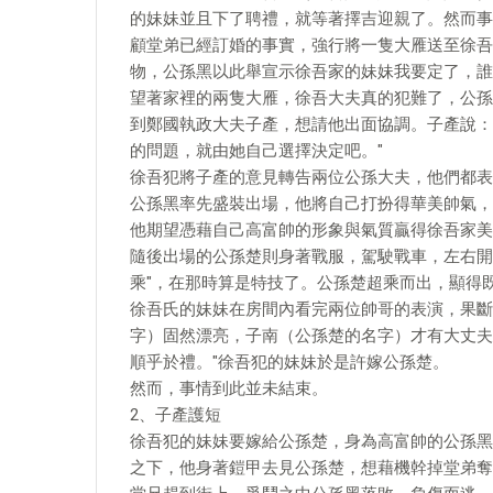
的妹妹並且下了聘禮，就等著擇吉迎親了。然而事
顧堂弟已經訂婚的事實，強行將一隻大雁送至徐吾
物，公孫黑以此舉宣示徐吾家的妹妹我要定了，誰
望著家裡的兩隻大雁，徐吾大夫真的犯難了，公孫
到鄭國執政大夫子產，想請他出面協調。子產說：
的問題，就由她自己選擇決定吧。"
徐吾犯將子產的意見轉告兩位公孫大夫，他們都表
公孫黑率先盛裝出場，他將自己打扮得華美帥氣，
他期望憑藉自己高富帥的形象與氣質贏得徐吾家美
隨後出場的公孫楚則身著戰服，駕駛戰車，左右開
乘"，在那時算是特技了。公孫楚超乘而出，顯得
徐吾氏的妹妹在房間內看完兩位帥哥的表演，果斷
字）固然漂亮，子南（公孫楚的名字）才有大丈夫
順乎於禮。"徐吾犯的妹妹於是許嫁公孫楚。
然而，事情到此並未結束。
2、子產護短
徐吾犯的妹妹要嫁給公孫楚，身為高富帥的公孫黑
之下，他身著鎧甲去見公孫楚，想藉機幹掉堂弟奪