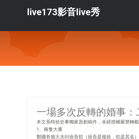
live173影音live秀
一場多次反轉的婚事：
本文系時拾史事獨家原創稿件，未經授權嚴禁轉載
1、兩隻大雁
鄭國有個大夫叫徐吾犯（徐吾是複姓，犯是其名）