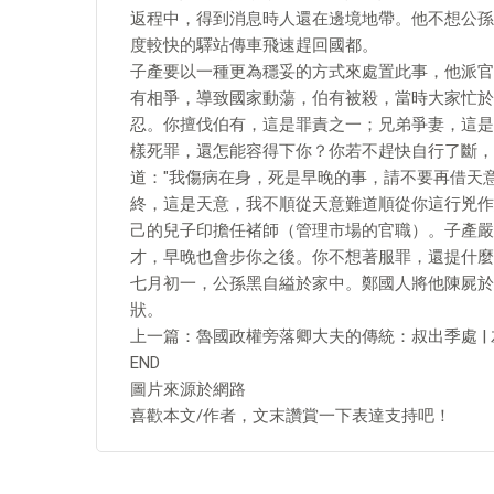
返程中，得到消息時人還在邊境地帶。他不想公孫
度較快的驛站傳車飛速趕回國都。
子產要以一種更為穩妥的方式來處置此事，他派官
有相爭，導致國家動蕩，伯有被殺，當時大家忙於
忍。你擅伐伯有，這是罪責之一；兄弟爭妻，這是
樣死罪，還怎能容得下你？你若不趕快自行了斷，
道："我傷病在身，死是早晚的事，請不要再借天
終，這是天意，我不順從天意難道順從你這行兇作
己的兒子印擔任褚師（管理市場的官職）。子產嚴
才，早晚也會步你之後。你不想著服罪，還提什麼
七月初一，公孫黑自縊於家中。鄭國人將他陳屍於
狀。
上一篇：魯國政權旁落卿大夫的傳統：叔出季處 |
END
圖片來源於網路
喜歡本文/作者，文末讚賞一下表達支持吧！