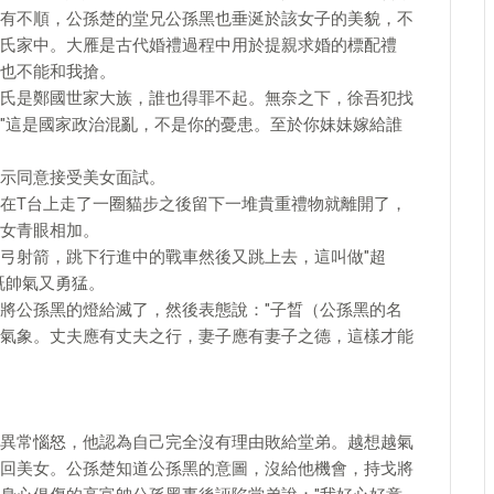
有不順，公孫楚的堂兄公孫黑也垂涎於該女子的美貌，不
氏家中。大雁是古代婚禮過程中用於提親求婚的標配禮
也不能和我搶。
氏是鄭國世家大族，誰也得罪不起。無奈之下，徐吾犯找
"這是國家政治混亂，不是你的憂患。至於你妹妹嫁給誰
示同意接受美女面試。
在T台上走了一圈貓步之後留下一堆貴重禮物就離開了，
女青眼相加。
弓射箭，跳下行進中的戰車然後又跳上去，這叫做"超
既帥氣又勇猛。
將公孫黑的燈給滅了，然後表態說："子晳（公孫黑的名
氣象。丈夫應有丈夫之行，妻子應有妻子之德，這樣才能
異常惱怒，他認為自己完全沒有理由敗給堂弟。越想越氣
回美女。公孫楚知道公孫黑的意圖，沒給他機會，持戈將