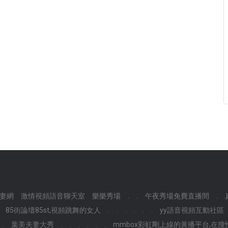
妻網
激情視頻語音聊天室
樂樂秀場
.
.
午夜秀場免費直播間
.
85街論壇85st,視頻跳舞的女人
.
.
.
.
.
.
yy語音視頻互動社區
.
葉美夫妻大秀
.
.
.
.
.
.
mmbox彩虹剛上線的黃播平台,在