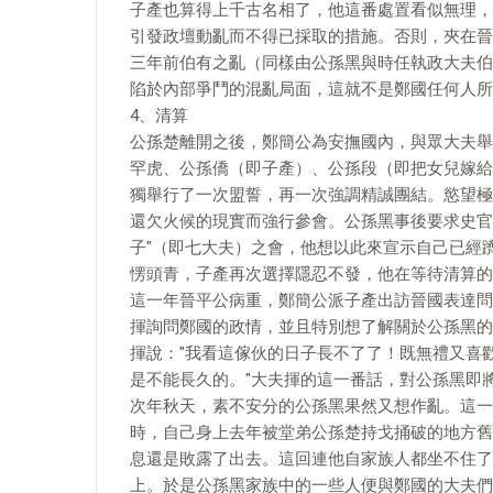
子產也算得上千古名相了，他這番處置看似無理，
引發政壇動亂而不得已採取的措施。否則，夾在晉
三年前伯有之亂（同樣由公孫黑與時任執政大夫伯
陷於內部爭鬥的混亂局面，這就不是鄭國任何人所
4、清算
公孫楚離開之後，鄭簡公為安撫國內，與眾大夫舉
罕虎、公孫僑（即子產）、公孫段（即把女兒嫁給
獨舉行了一次盟誓，再一次強調精誠團結。慾望極
還欠火候的現實而強行參會。公孫黑事後要求史官
子"（即七大夫）之會，他想以此來宣示自己已經
愣頭青，子產再次選擇隱忍不發，他在等待清算的
這一年晉平公病重，鄭簡公派子產出訪晉國表達問
揮詢問鄭國的政情，並且特別想了解關於公孫黑的
揮說："我看這傢伙的日子長不了了！既無禮又喜
是不能長久的。"大夫揮的這一番話，對公孫黑即
次年秋天，素不安分的公孫黑果然又想作亂。這一
時，自己身上去年被堂弟公孫楚持戈捅破的地方舊
息還是敗露了出去。這回連他自家族人都坐不住了
上。於是公孫黑家族中的一些人便與鄭國的大夫們