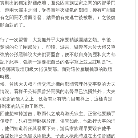
實則出於穩定鄭國政壇，避免因貴族世家之間的內部爭鬥
、楚兩大霸主之間，受盡百年夾板氣的鄭國，極有可能繼
有之間鬧矛盾而引發，結果伯有先逃亡後被殺。）之後復
願面對的了。
行了一次盟誓，大意無外乎大家要精誠團結之類。事後，
楚國的公子圍那位）、印段、游吉、駟帶等六位大佬又單
強的公孫黑聽說大夫們要盟會，便不顧自身資歷和實力都
記下此事，強調一定要把自己的名字寫上並且註明是"七
躋身鄭國政壇頂級大佬俱樂部。面對這位屢屢挑事的政壇
時機。
候。晉國大夫叔向借交流之機向鄭國管理外交事務的大夫
情況。看樣子公孫黑善於鬧騰的名聲早已流播於外，大夫
歡凌駕於他人之上，仗著有財有勢而目無尊上，這樣肯定
將到來的結局做了昭示。
回他想幹掉游吉，取而代之成為游氏宗主。正當他要動手
傷發作，只好暫時卧病於床。儘管如此，他欲行大事的消
，他們知道若任其發展下去，游氏家族遲早要毀在他手
合謀殺掉公孫黑以絕後患。子產大概此時還在出使晉國的