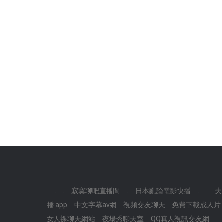
.
.
.
寂寞聊吧直播間
.
日本亂論電影快播
.
.
夫
播 app
中文字幕av網
視頻交友聊天
免費下載成人片
女人祼聊天網站
夜場秀聊天室
QQ真人視訊交友網
.