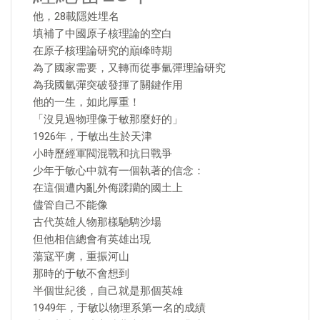
他，28載隱姓埋名
填補了中國原子核理論的空白
在原子核理論研究的巔峰時期
為了國家需要，又轉而從事氫彈理論研究
為我國氫彈突破發揮了關鍵作用
他的一生，如此厚重！
「沒見過物理像于敏那麼好的」
1926年，于敏出生於天津
小時歷經軍閥混戰和抗日戰爭
少年于敏心中就有一個執著的信念：
在這個遭內亂外侮蹂躪的國土上
儘管自己不能像
古代英雄人物那樣馳騁沙場
但他相信總會有英雄出現
蕩寇平虜，重振河山
那時的于敏不會想到
半個世紀後，自己就是那個英雄
1949年，于敏以物理系第一名的成績