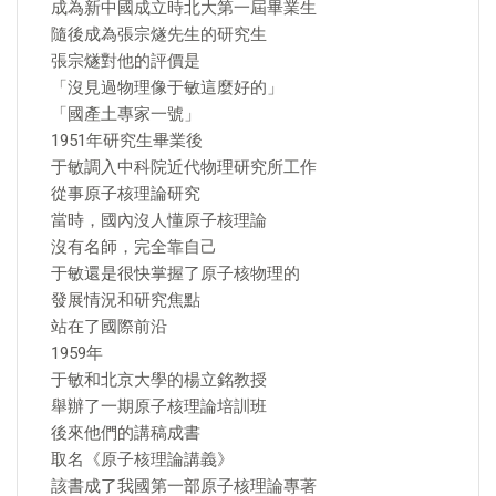
成為新中國成立時北大第一屆畢業生
隨後成為張宗燧先生的研究生
張宗燧對他的評價是
「沒見過物理像于敏這麼好的」
「國產土專家一號」
1951年研究生畢業後
于敏調入中科院近代物理研究所工作
從事原子核理論研究
當時，國內沒人懂原子核理論
沒有名師，完全靠自己
于敏還是很快掌握了原子核物理的
發展情況和研究焦點
站在了國際前沿
1959年
于敏和北京大學的楊立銘教授
舉辦了一期原子核理論培訓班
後來他們的講稿成書
取名《原子核理論講義》
該書成了我國第一部原子核理論專著