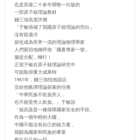
也是其後二十多年裡唯一出版的
一部原子核理論教材
錢三強高度評價
「于敏填補了我國原子核理論的空白」
沒有留過洋
卻也成為世界一流的理論物理學家
人們親切地稱呼他「國產專家一號」
服從分配，轉行！
正當于敏在原子核理論研究中
可能取得重大成果時
1961年，錢三強找他談話
交給他氫彈理論探索的任務
「中華民族不欺負旁人，
也不能受旁人欺負。」于敏說
「核武器是一種保障國家安全的手段。
作為一個年輕的大國，
中國不能沒有自己的核力量，
我願為國家和民族的事業
獻出自己的一切。」