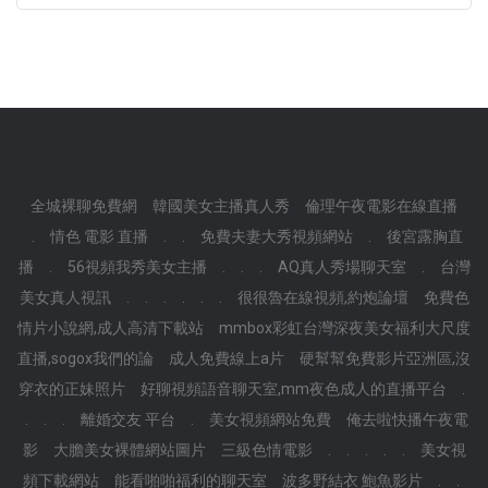
全城裸聊免費網
韓國美女主播真人秀
倫理午夜電影在線直播
.
情色 電影 直播
.
.
免費夫妻大秀視頻網站
.
後宮露胸直
播
.
56視頻我秀美女主播
.
.
.
AQ真人秀場聊天室
.
台灣
美女真人視訊
.
.
.
.
.
.
很很魯在線視頻,約炮論壇
免費色
情片小說網,成人高清下載站
mmbox彩虹台灣深夜美女福利大尺度
直播,sogox我們的論
成人免費線上a片
硬幫幫免費影片亞洲區,沒
穿衣的正妹照片
好聊視頻語音聊天室,mm夜色成人的直播平台
.
.
.
.
離婚交友 平台
.
美女視頻網站免費
俺去啦快播午夜電
影
大膽美女裸體網站圖片
三級色情電影
.
.
.
.
.
美女視
頻下載網站
能看啪啪福利的聊天室
波多野結衣 鮑魚影片
.
.