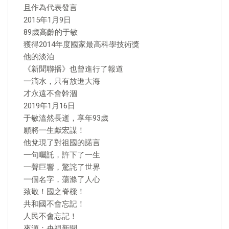
且作為代表發言
2015年1月9日
89歲高齡的于敏
獲得2014年度國家最高科學技術獎
他的淡泊
《新聞聯播》也曾進行了報道
一滴水，只有放進大海
才永遠不會幹涸
2019年1月16日
于敏溘然長逝，享年93歲
願將一生獻宏謀！
他兌現了對祖國的諾言
一句囑託，許下了一生
一聲巨響，驚詫了世界
一個名字，蕩滌了人心
致敬！國之脊樑！
共和國不會忘記！
人民不會忘記！
來源：央視新聞