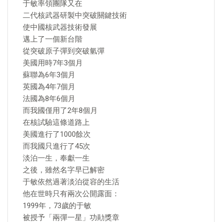
于敏率領團隊又在
二代核武器研製中突破關鍵技術
使中國核武器技術發展
邁上了一個新台階
從突破原子彈到突破氫彈
美國用時7年3個月
蘇聯為6年3個月
英國為4年7個月
法國為8年6個月
而我國僅用了2年8個月
在核試驗這條道路上
美國進行了1000餘次
而我國只進行了45次
淡泊一生，奉獻一生
之後，雖然名字早已解密
于敏依然過著淡泊從容的生活
他在世時只有兩次公開露面：
1999年，73歲的于敏
被授予「兩彈一星」功勛獎章