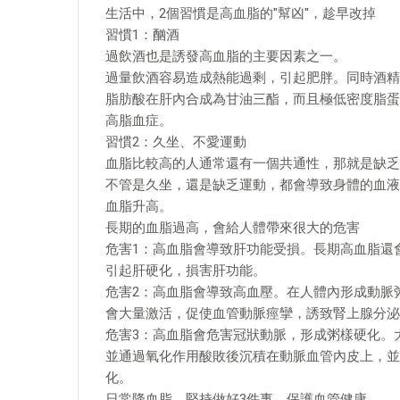
生活中，2個習慣是高血脂的"幫凶"，趁早改掉
習慣1：酗酒
過飲酒也是誘發高血脂的主要因素之一。
過量飲酒容易造成熱能過剩，引起肥胖。同時酒精
脂肪酸在肝內合成為甘油三酯，而且極低密度脂蛋
高脂血症。
習慣2：久坐、不愛運動
血脂比較高的人通常還有一個共通性，那就是缺乏
不管是久坐，還是缺乏運動，都會導致身體的血液
血脂升高。
長期的血脂過高，會給人體帶來很大的危害
危害1：高血脂會導致肝功能受損。長期高血脂還
引起肝硬化，損害肝功能。
危害2：高血脂會導致高血壓。在人體內形成動脈
會大量激活，促使血管動脈痙攣，誘致腎上腺分泌
危害3：高血脂會危害冠狀動脈，形成粥樣硬化。
並通過氧化作用酸敗後沉積在動脈血管內皮上，並
化。
日常降血脂，堅持做好3件事，保護血管健康