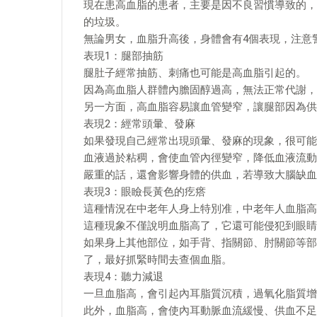
現在患高血脂的患者，主要是因不良習慣導致的，
的垃圾。
無論男女，血脂升高後，身體會有4個表現，注意
表現1：腿部抽筋
腿肚子經常抽筋、刺痛也可能是高血脂引起的。
因為高血脂人群體內膽固醇過高，無法正常代謝，
另一方面，高血脂容易讓血管變窄，讓腿部因為供
表現2：經常頭暈、發麻
如果發現自己經常出現頭暈、發麻的現象，很可能
血液過於粘稠，會使血管內徑變窄，降低血液流動
嚴重的話，還會影響身體的供血，若導致大腦缺血
表現3：眼瞼長黃色的疙瘩
這種情況在中老年人身上特別准，中老年人血脂高
這種現象不僅說明血脂高了，它還可能侵犯到眼睛
如果身上其他部位，如手背、指關節、肘關節等部
了，最好抓緊時間去查個血脂。
表現4：聽力減退
一旦血脂高，會引起內耳脂質沉積，過氧化脂質增
此外，血脂高，會使內耳動脈血流緩慢、供血不足