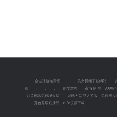
.
.
全城裸聊免費網
.
.
.
美女視頻下載網站
.
圖
.
.
.
.
.
.
.
網愛意思
一夜情 約 炮
809
影音視訊免費聊天室
.
遊戲天堂 雙人遊戲
免費成人
秀色秀場直播間
mfc視訊下載
.
.
.
.
.
.
.