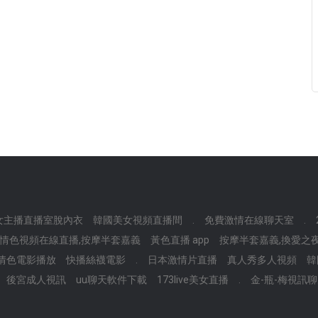
女主播直播室脫內衣
韓國美女視頻直播間
.
免費激情在線聊天室
.
0碰情色視頻在線直播,按摩半套嘉義
黃色直播 app
按摩半套嘉義,換愛之
情色電影播放
快播絲襪電影
.
日本激情片直播
真人秀多人視頻
韓
後宮成人視訊
uu聊天軟件下載
173live美女直播
.
金-瓶-梅視訊聊天