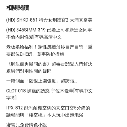
相關閱讀
(HD) SHKD-861 特命女刑護官2 大浦真奈美
(HD) 345SIMM-319 已婚上司和新進女同事
不倫內射性愛[有碼高清中文
老板娘给福利！穿性感透薄纱自产自销「重
要部位ω+E奶」竟零防护措施
《解決處男疑問的書》超毒舌戀愛入門解決
處男們對兩性間的疑問
一轉側面「凶狠上圍弧度」超誇張…
CLOT-018 褲襪的誘惑 宇佐木愛華[有碼中文
字幕]
IPX-812 能忍耐櫻空桃的真空口交5分鐘的
話就能與「櫻空桃」本人玩中出泡泡浴
蜜雪兒免費情色小說