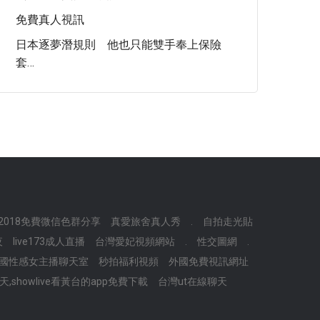
免費真人視訊
日本逐夢潛規則 他也只能雙手奉上保險
套…
2018免費微信色群分享
真愛旅舍真人秀
.
自拍走光貼
夜
live173成人直播
台灣愛妃視頻網站
.
性交圖網
.
國性感女主播聊天室
秒拍福利視頻
外國免費視訊網址
,showlive看黃台的app免費下載
台灣ut在線聊天