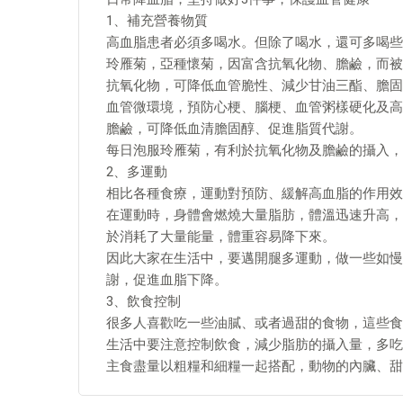
1、補充營養物質
高血脂患者必須多喝水。但除了喝水，還可多喝些
玲雁菊，亞種懷菊，因富含抗氧化物、膽鹼，而被
抗氧化物，可降低血管脆性、減少甘油三酯、膽固
血管微環境，預防心梗、腦梗、血管粥樣硬化及高
膽鹼，可降低血清膽固醇、促進脂質代謝。
每日泡服玲雁菊，有利於抗氧化物及膽鹼的攝入，
2、多運動
相比各種食療，運動對預防、緩解高血脂的作用效
在運動時，身體會燃燒大量脂肪，體溫迅速升高，
於消耗了大量能量，體重容易降下來。
因此大家在生活中，要邁開腿多運動，做一些如慢
謝，促進血脂下降。
3、飲食控制
很多人喜歡吃一些油膩、或者過甜的食物，這些食
生活中要注意控制飲食，減少脂肪的攝入量，多吃
主食盡量以粗糧和細糧一起搭配，動物的內臟、甜